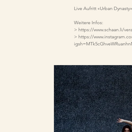
Live Aufritt «Urban Dynast
Weitere Infos:
> https://www.schaan.li/vera
> https://www.instagram.
igsh=MTk5cGhveWRuanh