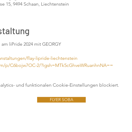
se 15, 9494 Schaan, Liechtenstein
staltung
y» am liPride 2024 mit GEORGY
nstaltungen/flay-lipride-liechtenstein
.com/p/C6bojw7OC-2/?igsh=MTk5cGhveWRuanhnNA==
ytics- und funktionalen Cookie-Einstellungen blockiert.
FLYER SOBA