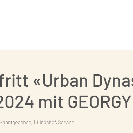
Street Dance
Coaches
Events
fritt «Urban Dyn
 2024 mit GEORGY
bekanntgegeben)
  |  
Lindahof, Schaan