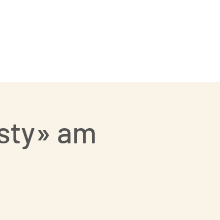
Showgruppe
Kontakt
asty» am