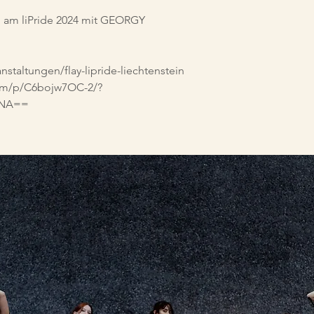
y» am liPride 2024 mit GEORGY
nstaltungen/flay-lipride-liechtenstein
com/p/C6bojw7OC-2/?
nNA==