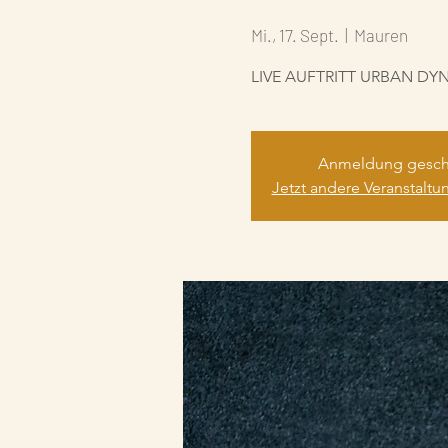
Mi., 17. Sept.
  |  
Mauren
LIVE AUFTRITT URBAN DY
Anmeldung gesch
Jetzt andere Veranstalt