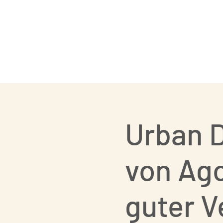
Paartanz
Urban D
von Ago
guter V