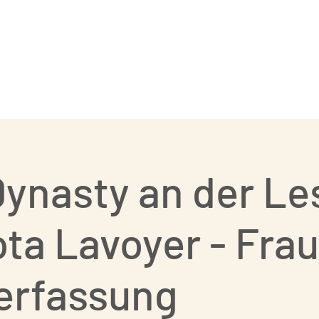
Street Dance
Coaches
Events
ynasty an der L
ta Lavoyer - Frau
erfassung